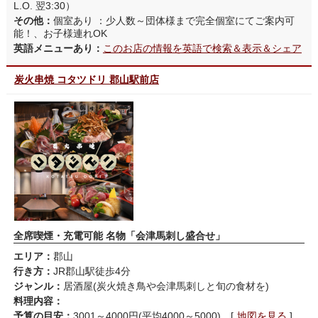
L.O. 翌3:30）
その他：
個室あり ：少人数～団体様まで完全個室にてご案内可
能！、お子様連れOK
英語メニューあり：
このお店の情報を英語で検索＆表示＆シェア
炭火串焼 コタツドリ 郡山駅前店
全席喫煙・充電可能 名物「会津馬刺し盛合せ」
エリア：
郡山
行き方：
JR郡山駅徒歩4分
ジャンル：
居酒屋(炭火焼き鳥や会津馬刺しと旬の食材を)
料理内容：
予算の目安：
3001～4000円(平均4000～5000) [
地図を見る
]