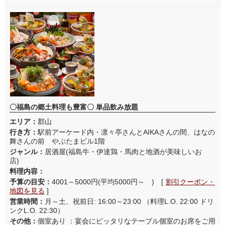
〇福島の郷土料理も豊富〇 単品飲み放題
エリア：
郡山
行き方：
駅前アーケード内・凛々亭さんとAIKAさんの間、はなの
舞さんの前 やぶたまビル1階
ジャンル：
居酒屋(福島牛・伊達鶏・馬肉と地酒が美味しいお
店)
料理内容：
予算の目安：
4001～5000円(平均5000円～ ) [
割引クーポン・
地図を見る
]
営業時間：
月～土、祝前日: 16:00～23:00 （料理L.O. 22:00 ドリ
ンクL.O. 22:30）
その他：
個室あり ：宴会にピッタリなテーブル個室のお席をご用