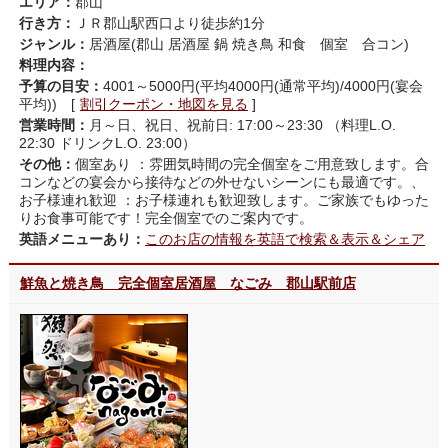
エリア：
郡山
行き方：
ＪＲ郡山駅西口より徒歩約1分
ジャンル：
居酒屋(郡山 居酒屋 鍋 焼き鳥 和食 個室 合コン)
料理内容：
予算の目安：
4001～5000円(平均4000円(通常平均)/4000円(宴会
平均)) [
割引クーポン・地図を見る
]
営業時間：
月～日、祝日、祝前日: 17:00～23:30 （料理L.O.
22:30 ドリンクL.O. 23:00）
その他：
個室あり ：雰囲気時間の完全個室をご用意致します。合
コンなどの宴会から接待などの外せないシーンにも最適です。、
お子様連れ歓迎 ：お子様連れも歓迎致します。ご家族でもゆった
りお食事可能です！完全個室でのご案内です。
英語メニューあり：
このお店の情報を英語で検索＆表示＆シェア
鮮魚と焼き鳥 完全個室居酒屋 なごみ 郡山駅前店