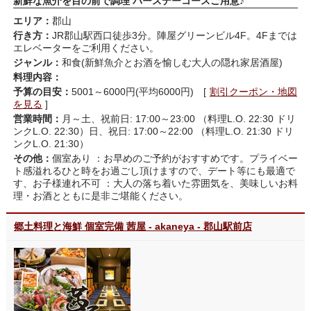
新鮮な魚介を目の前で調理 バースデーコースご用意♪
エリア：
郡山
行き方：
JR郡山駅西口徒歩3分。陣屋グリーンビル4F。4Fまでは
エレベーターをご利用ください。
ジャンル：
和食(新鮮魚介とお酒を愉しむ大人の隠れ家居酒屋)
料理内容：
予算の目安：
5001～6000円(平均6000円) [
割引クーポン・地図
を見る
]
営業時間：
月～土、祝前日: 17:00～23:00 （料理L.O. 22:30 ドリ
ンクL.O. 22:30）日、祝日: 17:00～22:00 （料理L.O. 21:30 ドリ
ンクL.O. 21:30）
その他：
個室あり ：お早めのご予約がおすすめです。プライベー
ト感溢れるひと時をお過ごし頂けますので、デート等にも最適で
す、お子様連れ不可 ：大人の落ち着いた雰囲気を、美味しいお料
理・お酒とともに是非ご堪能ください。
郷土料理と海鮮 個室完備 茜屋 - akaneya - 郡山駅前店