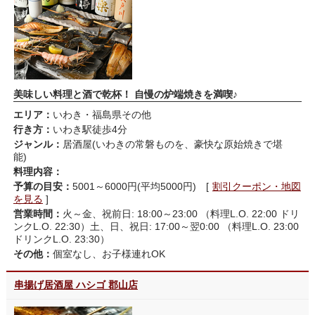
美味しい料理と酒で乾杯！ 自慢の炉端焼きを満喫♪
エリア：
いわき・福島県その他
行き方：
いわき駅徒歩4分
ジャンル：
居酒屋(いわきの常磐ものを、豪快な原始焼きで堪
能)
料理内容：
予算の目安：
5001～6000円(平均5000円) [
割引クーポン・地図
を見る
]
営業時間：
火～金、祝前日: 18:00～23:00 （料理L.O. 22:00 ドリ
ンクL.O. 22:30）土、日、祝日: 17:00～翌0:00 （料理L.O. 23:00
ドリンクL.O. 23:30）
その他：
個室なし、お子様連れOK
串揚げ居酒屋 ハシゴ 郡山店