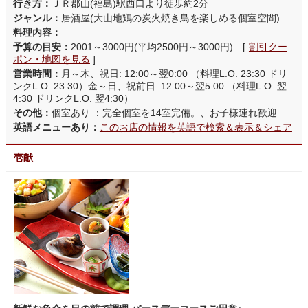
行き方：
ＪＲ郡山(福島)駅西口より徒歩約2分
ジャンル：
居酒屋(大山地鶏の炭火焼き鳥を楽しめる個室空間)
料理内容：
予算の目安：
2001～3000円(平均2500円～3000円) [
割引クー
ポン・地図を見る
]
営業時間：
月～木、祝日: 12:00～翌0:00 （料理L.O. 23:30 ドリ
ンクL.O. 23:30）金～日、祝前日: 12:00～翌5:00 （料理L.O. 翌
4:30 ドリンクL.O. 翌4:30）
その他：
個室あり ：完全個室を14室完備。、お子様連れ歓迎
英語メニューあり：
このお店の情報を英語で検索＆表示＆シェア
壱献