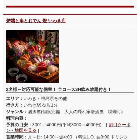
炉端と串とおでん 燈 いわき店
2名様～対応可能な個室！ 全コース3H飲み放題付き！
エリア：
いわき・福島県その他
行き方：
いわき駅 徒歩1分
ジャンル：
居酒屋(個室完備 大人の隠れ家居酒屋 喫煙可)
料理内容：
予算の目安：
3001～4000円(平均3000～4000円) [
割引クーポ
ン・地図を見る
]
営業時間：
月～日: 14:00～翌4:00 （料理L.O. 翌3:00 ドリンク