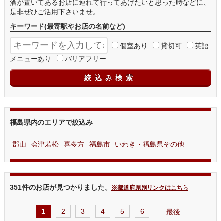
酒が置いてあるお店に連れて行ってあげたいと思った時などに、
是非ぜひご活用下さいませ。
キーワード
(最寄駅やお店の名前など)
個室あり
貸切可
英語
メニューあり
バリアフリー
福島県内のエリアで絞込み
郡山
会津若松
喜多方
福島市
いわき・福島県その他
351件のお店が見つかりました。
※都道府県別リンクはこちら
1
2
3
4
5
6
…最後