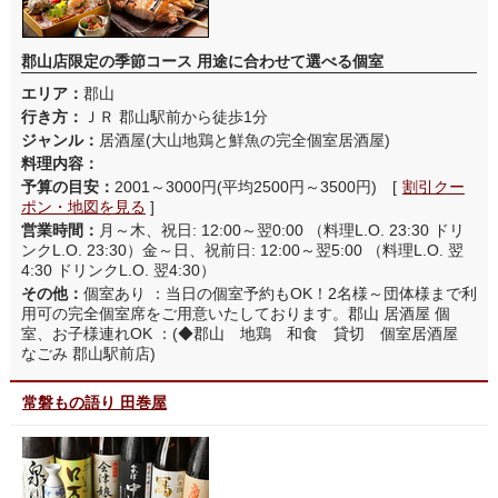
郡山店限定の季節コース 用途に合わせて選べる個室
エリア：
郡山
行き方：
ＪＲ 郡山駅前から徒歩1分
ジャンル：
居酒屋(大山地鶏と鮮魚の完全個室居酒屋)
料理内容：
予算の目安：
2001～3000円(平均2500円～3500円) [
割引クー
ポン・地図を見る
]
営業時間：
月～木、祝日: 12:00～翌0:00 （料理L.O. 23:30 ドリ
ンクL.O. 23:30）金～日、祝前日: 12:00～翌5:00 （料理L.O. 翌
4:30 ドリンクL.O. 翌4:30）
その他：
個室あり ：当日の個室予約もOK！2名様～団体様まで利
用可の完全個室席をご用意いたしております。郡山 居酒屋 個
室、お子様連れOK ：(◆郡山 地鶏 和食 貸切 個室居酒屋
なごみ 郡山駅前店)
常磐もの語り 田巻屋