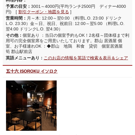
料理内容：
予算の目安：
3001～4000円(平均ランチ2500円 ディナー4000
円) [
割引クーポン・地図を見る
]
営業時間：
月～木: 12:00～翌0:00 （料理L.O. 23:00 ドリンク
L.O. 23:30）金～日、祝日、祝前日: 12:00～翌5:00 （料理L.O.
翌4:00 ドリンクL.O. 翌4:30）
その他：
個室あり ：当日の個室予約もOK！2名様～団体様まで利
用可の完全個室席をご用意いたしております。郡山 居酒屋 個
室、お子様連れOK ：◆郡山 地鶏 和食 貸切 個室居酒屋
筍 郡山駅前店
英語メニューあり：
このお店の情報を英語で検索＆表示＆シェア
五十六 ISOROKU イソロク