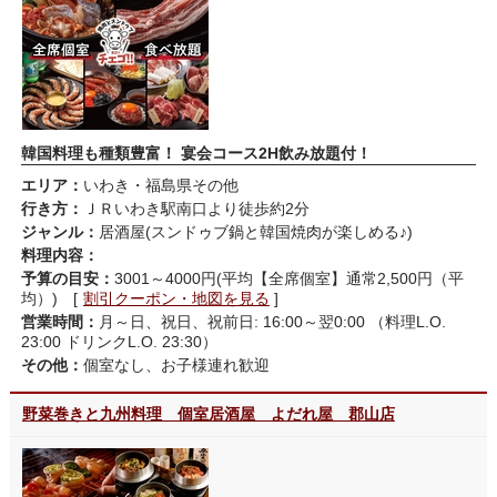
韓国料理も種類豊富！ 宴会コース2H飲み放題付！
エリア：
いわき・福島県その他
行き方：
ＪＲいわき駅南口より徒歩約2分
ジャンル：
居酒屋(スンドゥブ鍋と韓国焼肉が楽しめる♪)
料理内容：
予算の目安：
3001～4000円(平均【全席個室】通常2,500円（平
均）) [
割引クーポン・地図を見る
]
営業時間：
月～日、祝日、祝前日: 16:00～翌0:00 （料理L.O.
23:00 ドリンクL.O. 23:30）
その他：
個室なし、お子様連れ歓迎
野菜巻きと九州料理 個室居酒屋 よだれ屋 郡山店