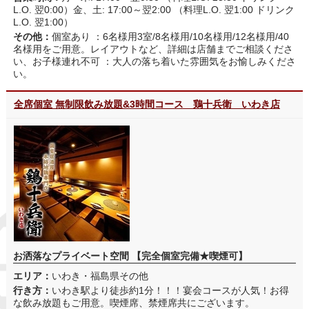
L.O. 翌0:00）金、土: 17:00～翌2:00 （料理L.O. 翌1:00 ドリンク
L.O. 翌1:00）
その他：
個室あり ：6名様用3室/8名様用/10名様用/12名様用/40
名様用をご用意。レイアウトなど、詳細は店舗までご相談くださ
い、お子様連れ不可 ：大人の落ち着いた雰囲気をお愉しみくださ
い。
全席個室 無制限飲み放題&3時間コース 鶏十兵衛 いわき店
お洒落なプライベート空間 【完全個室完備★喫煙可】
エリア：
いわき・福島県その他
行き方：
いわき駅より徒歩約1分！！！宴会コースが人気！お得
な飲み放題もご用意。喫煙席、禁煙席共にございます。