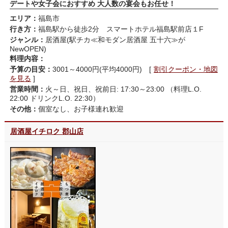
デートや女子会におすすめ 大人数の宴会もお任せ！
エリア：
福島市
行き方：
福島駅から徒歩2分 スマートホテル福島駅前店１F
ジャンル：
居酒屋(駅チカ≪和モダン居酒屋 五十六≫が
NewOPEN)
料理内容：
予算の目安：
3001～4000円(平均4000円) [
割引クーポン・地図
を見る
]
営業時間：
火～日、祝日、祝前日: 17:30～23:00 （料理L.O.
22:00 ドリンクL.O. 22:30）
その他：
個室なし、お子様連れ歓迎
居酒屋イチロク 郡山店