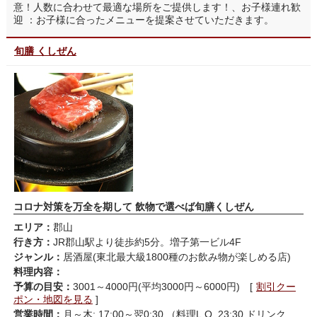
意！人数に合わせて最適な場所をご提供します！、お子様連れ歓
迎 ：お子様に合ったメニューを提案させていただきます。
旬膳 くしぜん
コロナ対策を万全を期して 飲物で選べば旬膳くしぜん
エリア：
郡山
行き方：
JR郡山駅より徒歩約5分。増子第一ビル4F
ジャンル：
居酒屋(東北最大級1800種のお飲み物が楽しめる店)
料理内容：
予算の目安：
3001～4000円(平均3000円～6000円) [
割引クー
ポン・地図を見る
]
営業時間：
月～木: 17:00～翌0:30 （料理L.O. 23:30 ドリンク