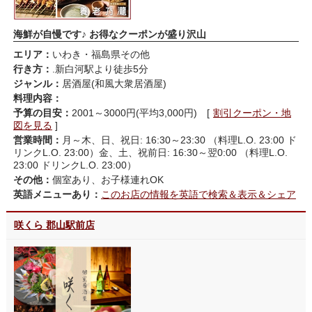
海鮮が自慢です♪ お得なクーポンが盛り沢山
エリア：
いわき・福島県その他
行き方：
.新白河駅より徒歩5分
ジャンル：
居酒屋(和風大衆居酒屋)
料理内容：
予算の目安：
2001～3000円(平均3,000円) [
割引クーポン・地
図を見る
]
営業時間：
月～木、日、祝日: 16:30～23:30 （料理L.O. 23:00 ド
リンクL.O. 23:00）金、土、祝前日: 16:30～翌0:00 （料理L.O.
23:00 ドリンクL.O. 23:00）
その他：
個室あり、お子様連れOK
英語メニューあり：
このお店の情報を英語で検索＆表示＆シェア
咲くら 郡山駅前店