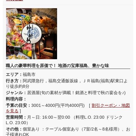
職人の豪華料理を原価で！ 地酒の宝庫福島、豊かな味
エリア：
福島市
行き方：
阿武隈急行，福島交通飯坂線，ＪＲ福島(福島)駅東口よ
り徒歩約8分
ジャンル：
居酒屋(旬の素材が満載！銘酒と料理で秋の宴会を♪)
料理内容：
予算の目安：
3001～4000円(平均4000円) [
割引クーポン・地図
を見る
]
営業時間：
月～日: 16:00～翌0:00 （料理L.O. 23:00 ドリンク
L.O. 23:00）
その他：
個室あり ：テーブル個室あり（7室/2名～8名様用）、お
子様連れOK