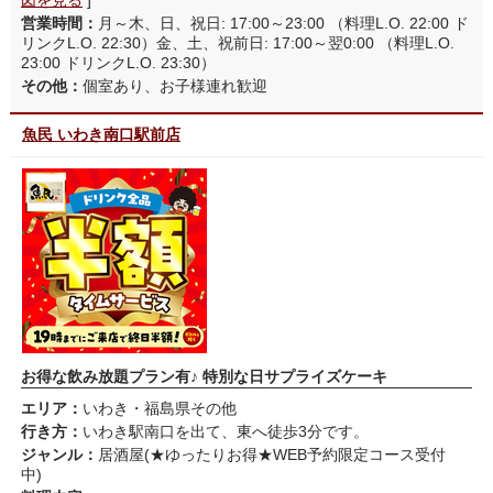
図を見る
]
営業時間：
月～木、日、祝日: 17:00～23:00 （料理L.O. 22:00 ド
リンクL.O. 22:30）金、土、祝前日: 17:00～翌0:00 （料理L.O.
23:00 ドリンクL.O. 23:30）
その他：
個室あり、お子様連れ歓迎
魚民 いわき南口駅前店
お得な飲み放題プラン有♪ 特別な日サプライズケーキ
エリア：
いわき・福島県その他
行き方：
いわき駅南口を出て、東へ徒歩3分です。
ジャンル：
居酒屋(★ゆったりお得★WEB予約限定コース受付
中)