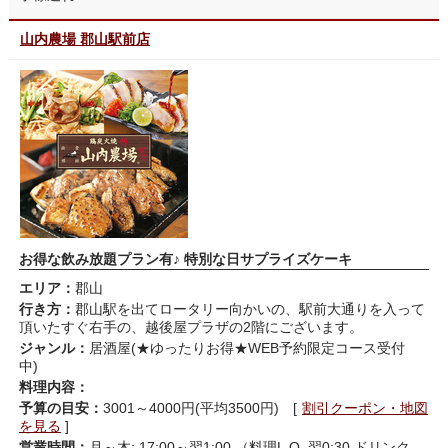
山内農場 郡山駅前店
お得な飲み放題プラン有♪ 特別な日サプライズケーキ
エリア：
郡山
行き方：
郡山駅を出てロータリー向かいの、駅前大通りを入って
頂いたすぐ右手の、越後屋プラザの2階にございます。
ジャンル：
居酒屋(★ゆったりお得★WEB予約限定コース受付
中)
料理内容：
予算の目安：
3001～4000円(平均3500円) [
割引クーポン・地図
を見る
]
営業時間：
月～木: 17:00～翌1:00 （料理L.O. 翌0:30 ドリンク