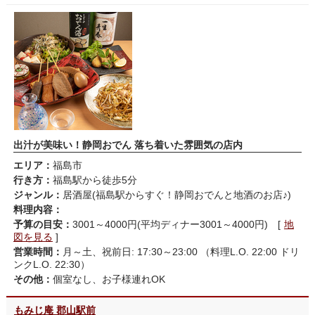
出汁が美味い！静岡おでん 落ち着いた雰囲気の店内
エリア：
福島市
行き方：
福島駅から徒歩5分
ジャンル：
居酒屋(福島駅からすぐ！静岡おでんと地酒のお店♪)
料理内容：
予算の目安：
3001～4000円(平均ディナー3001～4000円) [
地
図を見る
]
営業時間：
月～土、祝前日: 17:30～23:00 （料理L.O. 22:00 ドリ
ンクL.O. 22:30）
その他：
個室なし、お子様連れOK
もみじ庵 郡山駅前