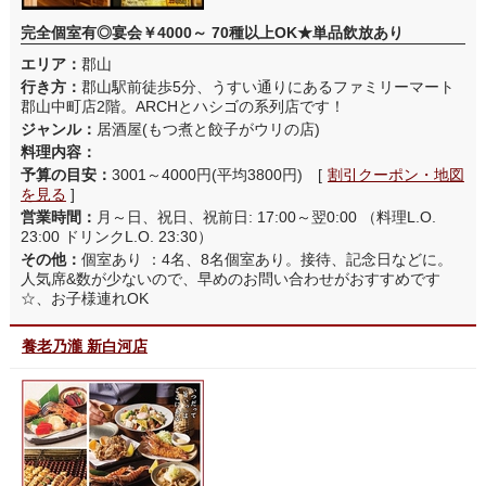
完全個室有◎宴会￥4000～ 70種以上OK★単品飲放あり
エリア：
郡山
行き方：
郡山駅前徒歩5分、うすい通りにあるファミリーマート
郡山中町店2階。ARCHとハシゴの系列店です！
ジャンル：
居酒屋(もつ煮と餃子がウリの店)
料理内容：
予算の目安：
3001～4000円(平均3800円) [
割引クーポン・地図
を見る
]
営業時間：
月～日、祝日、祝前日: 17:00～翌0:00 （料理L.O.
23:00 ドリンクL.O. 23:30）
その他：
個室あり ：4名、8名個室あり。接待、記念日などに。
人気席&数が少ないので、早めのお問い合わせがおすすめです
☆、お子様連れOK
養老乃瀧 新白河店