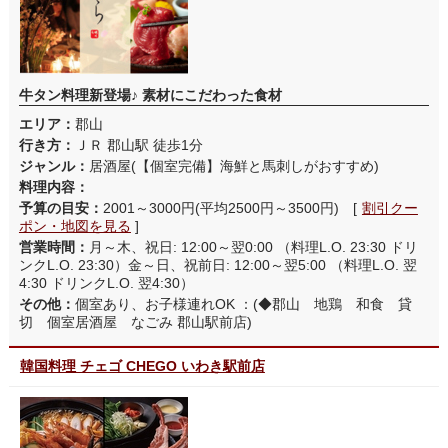
牛タン料理新登場♪ 素材にこだわった食材
エリア：
郡山
行き方：
ＪＲ 郡山駅 徒歩1分
ジャンル：
居酒屋(【個室完備】海鮮と馬刺しがおすすめ)
料理内容：
予算の目安：
2001～3000円(平均2500円～3500円) [
割引クー
ポン・地図を見る
]
営業時間：
月～木、祝日: 12:00～翌0:00 （料理L.O. 23:30 ドリ
ンクL.O. 23:30）金～日、祝前日: 12:00～翌5:00 （料理L.O. 翌
4:30 ドリンクL.O. 翌4:30）
その他：
個室あり、お子様連れOK ：(◆郡山 地鶏 和食 貸
切 個室居酒屋 なごみ 郡山駅前店)
韓国料理 チェゴ CHEGO いわき駅前店