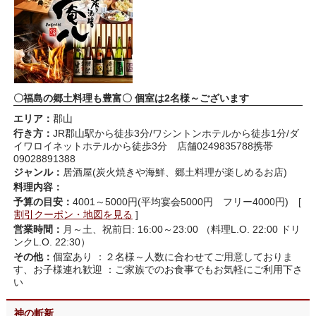
〇福島の郷土料理も豊富〇 個室は2名様～ございます
エリア：
郡山
行き方：
JR郡山駅から徒歩3分/ワシントンホテルから徒歩1分/ダ
イワロイネットホテルから徒歩3分 店舗0249835788携帯
09028891388
ジャンル：
居酒屋(炭火焼きや海鮮、郷土料理が楽しめるお店)
料理内容：
予算の目安：
4001～5000円(平均宴会5000円 フリー4000円) [
割引クーポン・地図を見る
]
営業時間：
月～土、祝前日: 16:00～23:00 （料理L.O. 22:00 ドリ
ンクL.O. 22:30）
その他：
個室あり ：２名様～人数に合わせてご用意しておりま
す、お子様連れ歓迎 ：ご家族でのお食事でもお気軽にご利用下さ
い
神の斬新