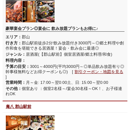
豪華宴会プラン◎宴会に 飲み放題プランもお得に♪
エリア：
郡山
行き方：
郡山駅前徒歩2分!飲み放題付き3000円～◎郷土料理や創
作和食を堪能できる居酒屋！宴会・飲み会に最適◎
ジャンル：
居酒屋(【郡山駅前】個室居酒屋/郷土料理/和食)
料理内容：
予算の目安：
3001～4000円(平均3000円～◎単品飲み放題有り◎
幹事様無料などお得クーポンも◎) [
割引クーポン・地図を見る
]
営業時間：
月～金: 17:00～翌0:00土、日: 15:00～翌0:00
その他：
個室あり ：個室2名様～/宴会30名様～OK！、お子様連
れOK
庵八 郡山駅前