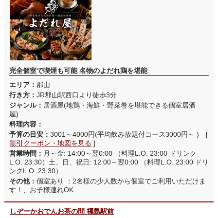
完全個室で喫煙も可能 名物のよだれ鶏を堪能
エリア：
郡山
行き方：
JR郡山駅西口より徒歩3分
ジャンル：
居酒屋(地鶏・海鮮・野菜巻を堪能できる個室居酒
屋)
料理内容：
予算の目安：
3001～4000円(平均飲み放題付コース3000円～ ) [
割引クーポン・地図を見る
]
営業時間：
月～金: 14:00～翌0:00 （料理L.O. 23:00 ドリンク
L.O. 23:30）土、日、祝日: 12:00～翌0:00 （料理L.O. 23:00 ドリ
ンクL.O. 23:30）
その他：
個室あり ：2名様の少人数から個室でご利用いただけま
す！、お子様連れOK
しぞーかおでんお茶の間 福島駅前