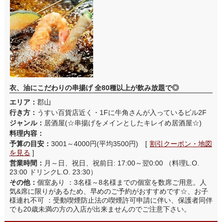
衣、油にこだわりの串揚げ 全80種以上が飲み放題で◎
エリア：
郡山
行き方：
うすい百貨店近く・1Fに牛角さんが入っているビル2F
ジャンル：
居酒屋(☆串揚げをメインとしたキレイめ居酒屋☆)
料理内容：
予算の目安：
3001～4000円(平均3500円) [
割引クーポン・地図
を見る
]
営業時間：
月～日、祝日、祝前日: 17:00～翌0:00 （料理L.O.
23:00 ドリンクL.O. 23:30）
その他：
個室あり ：3名様～8名様までの個室を数席ご用意。人
気&席に限りがあるため、早めのご予約がおすすめです☆、お子
様連れ不可 ：受動喫煙防止法の喫煙許可申請に伴い、保護者同伴
でも20歳未満の方の入店が出来ませんのでご注意下さい。